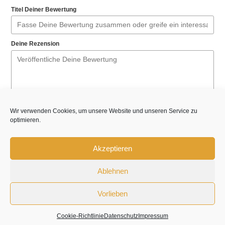
Titel Deiner Bewertung
Deine Rezension
Wir verwenden Cookies, um unsere Website und unseren Service zu
optimieren.
Dein Name
Akzeptieren
Deine E-Mail-Adresse
Ablehnen
Diese Bewertung basiert auf meiner persönlichen
Vorlieben
Erfahrung und entspricht meiner eigenen Meinung.
Cookie-Richtlinie
Datenschutz
Impressum
Submit Review