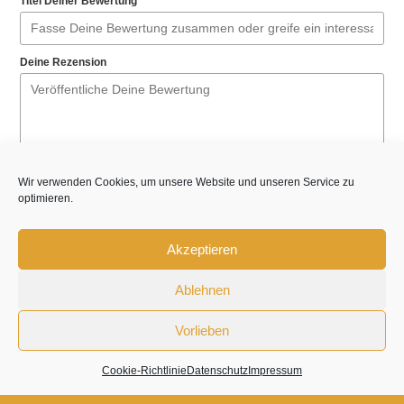
Titel Deiner Bewertung
Deine Rezension
Wir verwenden Cookies, um unsere Website und unseren Service zu
optimieren.
Dein Name
Akzeptieren
Deine E-Mail-Adresse
Ablehnen
Diese Bewertung basiert auf meiner persönlichen
Vorlieben
Erfahrung und entspricht meiner eigenen Meinung.
Cookie-Richtlinie
Datenschutz
Impressum
Submit Review